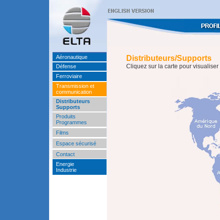
Aéronautique
Distributeurs/Supports
Cliquez sur la carte pour visualiser 
Défense
Ferroviaire
Transmission et
communication
Distributeurs
Supports
Produits
Programmes
Films
Espace sécurisé
Contact
Energie
Industrie