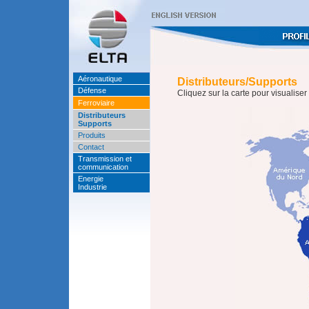
Aéronautique
Distributeurs/Supports
Défense
Cliquez sur la carte pour visualiser 
Ferroviaire
Distributeurs
Supports
Produits
Contact
Transmission et
communication
Energie
Industrie