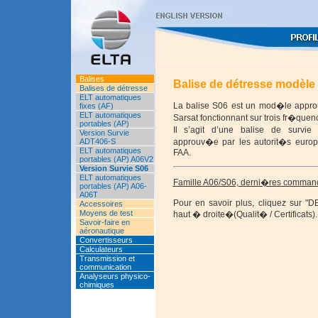
Balises
Balise de détresse modèle
Balises de détresse
ELT automatiques
La balise S06 est un mod�le appr
fixes (AF)
ELT automatiques
Sarsat fonctionnant sur trois fr�quen
portables (AP)
Il s’agit d’une balise de surv
Version Survie
ADT406-S
approuv�e par les autorit�s euro
ELT automatiques
FAA.
portables (AP) A06V2
Version Survie S06
ELT automatiques
Famille A06/S06, derni�res comma
portables (AP) A06-
A06T
Pour e
n savoir plus, cliquez su
Accessoires
Moyens de test
haut � droite�(Qualit� / Certificats)
Savoir-faire en
aéronautique
Convertisseurs
Calculateurs
Transmission et
communication
Analyseurs physico-
chimiques