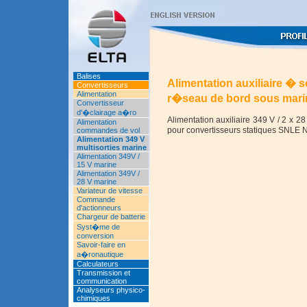
Balises
Alimentation auxiliaire � s
Convertisseurs
Alimentation
r�seau de bord sous mari
Convertisseur
d'�clairage a�ro
Alimentation auxiliaire 349 V / 2 x 2
Alimentation
pour convertisseurs statiques SNLE 
commandes de vol
Alimentation 349 V
multisorties marine
Alimentation 349V /
15 V marine
Alimentation 349V /
28 V marine
Variateur de vitesse
Commande
d'actionneurs
Chargeur de batterie
Syst�me de
conversion
Savoir-faire en
a�ronautique
Calculateurs
Transmission et
communication
Analyseurs physico-
chimiques