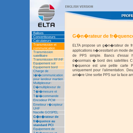
Balises
G�n�rateur de fr�quence
Convertisseurs
Calculateurs
Transmission et
ELTA propose un g�n�rateur de fr
communication
applications n�cessitant un mode d
Transmission
de PPS simple. Bancs d'essai
satellitaire
Transmission RF/HF
d�sormais � bord des satellites C
Equipement sol
fr�quence est une petite carte P
Equipement bord
uniquement pour l'alimentation. De
Charge de
arri�re Une sortie PPS sur la face ar
t�l�communication
pour landeur martien
Multiplexeur-
D�multiplexeur de
T�l�mesure et
T�l�commande
Encodeur PCM
Emetteur r�cepteur
UHF
Nacelle GOSPEL
G�n�rateur de
fr�quence au
standard PCI
Equipement de