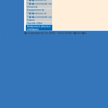
T�l�mesure et
T�l�commande via
Inmarsat
Equipement de
T�l�mesure et
T�l�commande via
Iridium
Nacelle ISBA
Analyseurs physico-
chimiques
� Copyright ELTA 2005 - Tous droits r�serv�s