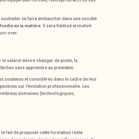
une équipe bien formée, l’entreprise accroît ses
 souhaiter se faire embaucher dans une société
ondie en la matière
. Il sera fidélisé et motivé
turn-over.
ur le salarié désire changer de poste, la
es tâches sans apprendre au préalable.
us soutenus et considérés dans le cadre de leur
spectives sur l’évolution professionnelle. Les
de nombreux domaines (technologiques,
e fait de proposer cette formation reste