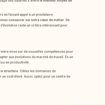
ssage des salariés s’avère
le meilleur moyen de
 en faisant appel à un prestataire
e
vous consacrer sur votre cœur de métier
. De
 d’évolution reste un critère intéressant pour
ernière mise sur de nouvelles compétences pour
dapter aux évolutions du marché de travail. En un
ssi en productivité.
re structure
. Ciblez les domaines de
un coût élevé. Aussi, optez pour un centre de