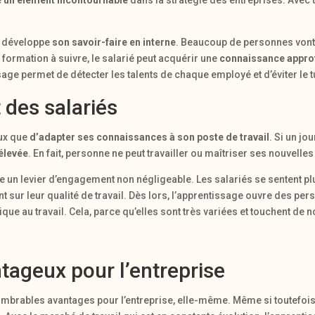
e
un élément incontournable
dans la stratégie des entreprises. Avec 
se développe
son savoir-faire en interne
. Beaucoup de personnes vont
 formation à suivre, le salarié peut acquérir une
connaissance approf
ssage permet de détecter les talents de chaque employé et d’éviter le 
 des salariés
ux que
d’adapter ses connaissances à son poste de travail
. Si un jo
 élevée
. En fait, personne ne peut travailler ou maîtriser ses nouvell
 un levier d’engagement non négligeable. Les salariés se sentent pl
nt sur leur qualité de travail. Dès lors, l’apprentissage ouvre des per
que au travail. Cela, parce qu’elles sont très variées et touchent 
tageux pour l’entreprise
mbrables avantages pour l’entreprise, elle-même. Même si toutefois l