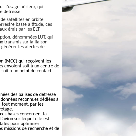
ur l’usage aérien), qui
e détresse
de satellites en orbite
errestre basse altitude, ces
naux émis par les ELT
ception, dénommées LUT, qui
ux transmis sur la liaison
 générer les alertes de
on (MCC) qui reçoivent les
es envoient soit à un centre de
soit à un point de contact
onnées des balises de détresse
 données reconnues dédiées à
à tout moment, par les
vetage.
ces bases concernent la
l’avion sur lequel elle est
itales pour optimiser
des missions de recherche et de