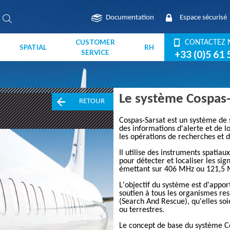
Documentation
Espace sécurisé
CUSTOMER
CONTACTEZ 
SPATIAL
RH
SERVICE
+33 (0)5 61 
Le système Cospas-
RETOUR
Cospas-Sarsat
est un système de s
des informations d'alerte et de lo
les opérations de recherches et 
Il utilise des instruments spatiaux
pour détecter et localiser les sig
émettant sur
406 MHz
ou 121,5 
L'objectif du système est d'appor
soutien à tous les organismes re
(Search And Rescue), qu'elles so
ou terrestres.
Le concept de base du système
C