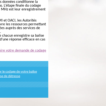
s données conditionne la
ns. L’étape finale du codage
6 MHz est leur enregistrement
 et OACI, les Autorités
vre les ressources permettant
ées auprès des services de
.
e chacun enregistre sa balise
d’une réponse efficace en cas
faire votre demande de codage
 le codage de votre balise
se de détresse