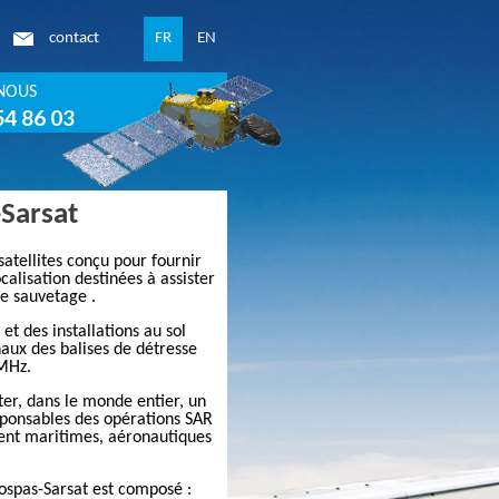
contact
FR
EN
NOUS
54 86 03
Sarsat
atellites conçu pour fournir
calisation destinées à assister
de sauvetage .
 et des installations au sol
naux des balises de détresse
MHz.
ter, dans le monde entier, un
sponsables des opérations SAR
ient maritimes, aéronautiques
ospas-Sarsat
est composé :