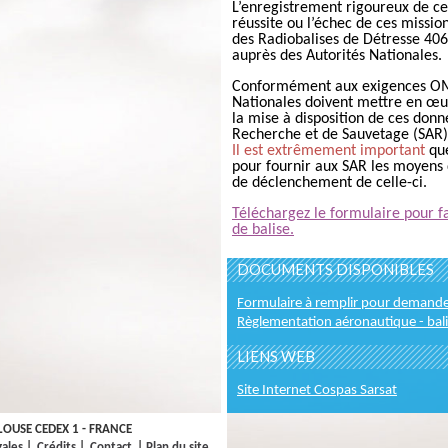
L’enregistrement rigoureux de ce
réussite ou l’échec de ces missio
des Radiobalises de Détresse 40
auprès des Autorités Nationales.
Conformément aux exigences OMI
Nationales doivent mettre en œu
la mise à disposition de ces donn
Recherche et de Sauvetage (SAR)
Il est extrêmement important
qu
pour fournir aux SAR les moyens 
de déclenchement de celle-ci.
Téléchargez le formulaire pour 
de balise.
DOCUMENTS DISPONIBLES
Formulaire à remplir pour demander
Règlementation aéronautique - bali
LIENS WEB
Site Internet Cospas Sarsat
LOUSE CEDEX 1 - FRANCE
ales
|
Crédits
|
Contact
|
Plan du site