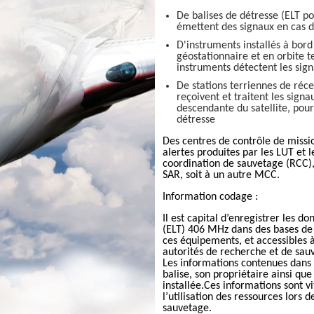
De balises de détresse (ELT po
émettent des signaux en cas d
D'instruments installés à bord 
géostationnaire et en orbite t
instruments détectent les sig
De stations terriennes de ré
reçoivent et traitent les signa
descendante du satellite, pour
détresse
Des centres de contrôle de missi
alertes produites par les LUT et l
coordination de sauvetage (RCC), 
SAR, soit à un autre MCC.
Information codage :
Il est capital d’enregistrer les d
(ELT) 406 MHz dans des bases de
ces équipements, et accessibles 
autorités de recherche et de sau
Les informations contenues dans 
balise, son propriétaire ainsi que 
installée.Ces informations sont v
l’utilisation des ressources lors 
sauvetage.