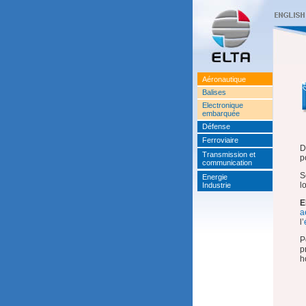
Aéronautique
Balises
Electronique
embarquée
Défense
Ferroviaire
D
Transmission et
p
communication
S
Energie
l
Industrie
E
a
l’
P
p
h