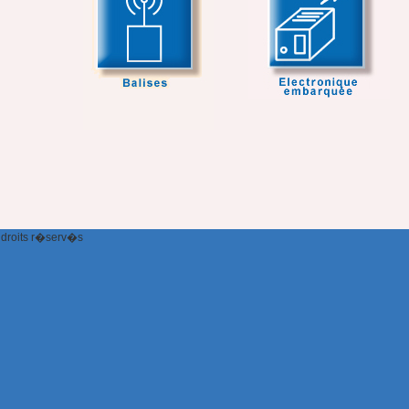
 droits r�serv�s