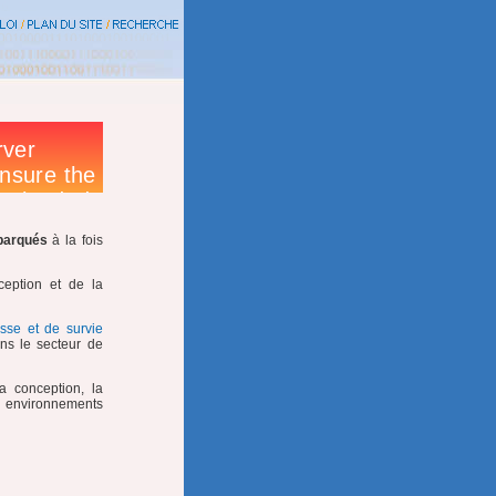
barqués
à la fois
ception et de la
esse et de survie
ns le secteur de
a conception, la
s environnements