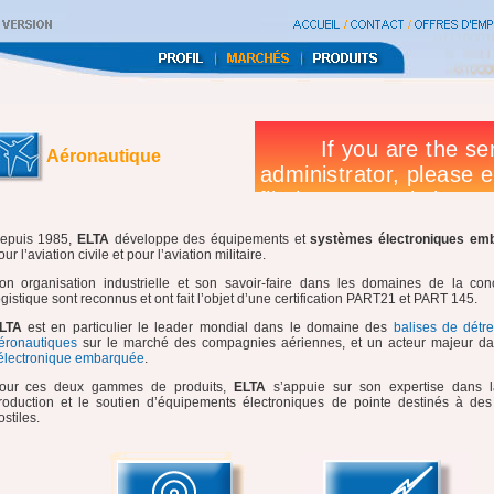
Aéronautique
epuis 1985,
ELTA
développe des équipements et
systèmes électroniques em
our l’aviation civile et pour l’aviation militaire.
on organisation industrielle et son savoir-faire dans les domaines de la con
ogistique sont reconnus et ont fait l’objet d’une certification PART21 et PART 145.
LTA
est en particulier le leader mondial dans le domaine des
balises de détr
éronautiques
sur le marché des compagnies aériennes, et un acteur majeur da
électronique embarquée
.
our ces deux gammes de produits,
ELTA
s’appuie sur son expertise dans l
roduction et le soutien d’équipements électroniques de pointe destinés à de
ostiles.