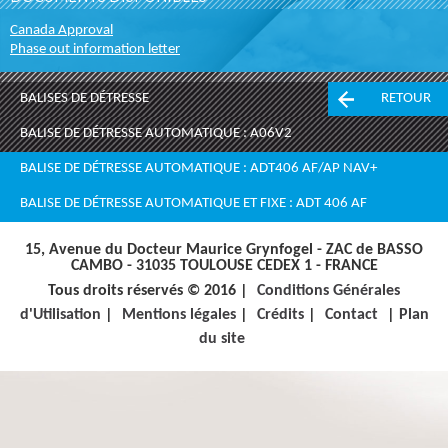
Canada Approval
Phase out information letter
BALISES DE DÉTRESSE
RETOUR
BALISE DE DÉTRESSE AUTOMATIQUE : A06V2
BALISE DE DÉTRESSE AUTOMATIQUE : ADT406 AF/AP NAV+
BALISE DE DÉTRESSE AUTOMATIQUE ET FIXE : ADT 406 AF
15, Avenue du Docteur Maurice Grynfogel - ZAC de BASSO
CAMBO - 31035 TOULOUSE CEDEX 1 - FRANCE
Tous droits réservés © 2016 |
Conditions Générales
d'Utilisation
|
Mentions légales
|
Crédits
|
Contact
|
Plan
du site