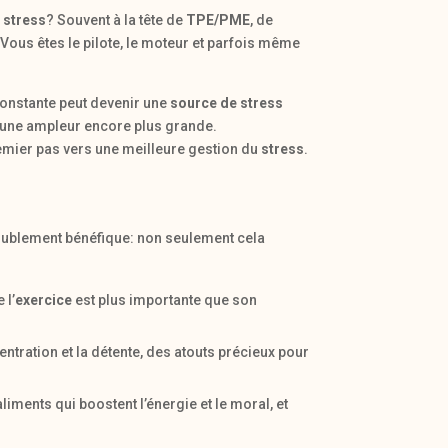
u
stress
? Souvent à la tête de
TPE/PME
, de
 Vous êtes le pilote, le moteur et parfois même
 constante peut devenir une
source de stress
t une ampleur encore plus grande.
emier pas vers une meilleure gestion du
stress
.
doublement bénéfique: non seulement cela
 l’
exercice
est plus importante que son
entration et la détente, des atouts précieux pour
liments qui boostent l’énergie et le moral, et