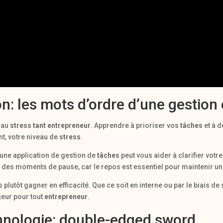
on: les mots d’ordre d’une gestion 
e au
stress tant entrepreneur
. Apprendre à prioriser vos
tâches
et à 
nt, votre niveau de
stress
.
 une application de gestion de
tâches
peut vous aider à clarifier votr
ir des moments de pause, car le repos est essentiel pour maintenir 
 plutôt gagner en efficacité. Que ce soit en interne ou par le biais de
eur pour tout
entrepreneur
.
hnologie: double-edged sword