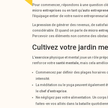
Pour commencer, répondons à une question clé: q
micro entreprises
ou en tant qu’
auto entrepren
l’équipage entier de votre navire entrepreneurial
La
pression
de générer des revenus, de satisfair
considérable. Et quand on parle de
micro entre
Percevoir ces éléments non comme des obstacle
Cultivez votre jardin me
L’exercice
physique et mental joue un rôle prépo
renforce votre
santé mentale
, mais cela améli
Commencez par définir des plages horaires d
intensité.
La méditation ou le yoga peuvent également êtr
le
chef d’entreprise
.
Ne négligez pas votre alimentation. Un corps
faites-en vos alliés dans la bataille quotidien