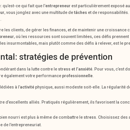
u’est-ce qui fait que l’
entrepreneur
est particulièrement exposé a
eur
, vous jonglez avec une multitude de
tâches
et de responsabilités.
.
e les clients, de gérer les finances, et de maintenir une croissance
preneur
, où les ressources sont souvent limitées, ces défis prennen
s insurmontables, mais plutôt comme des défis à relever, est le pr
ntal: stratégies de prévention
ndérant dans la lutte contre le
stress et l’anxiété
. Pour vous, c’est 
ore également votre performance
professionnelle
.
édiées à l’
activité
physique, aussi modeste soit-elle. La régularité de
e d’excellents alliés. Pratiqués régulièrement, ils favorisent la conc
 bien nourri est plus à même de combattre le
stress
. Choisissez des a
ne de l’entrepreneuriat.