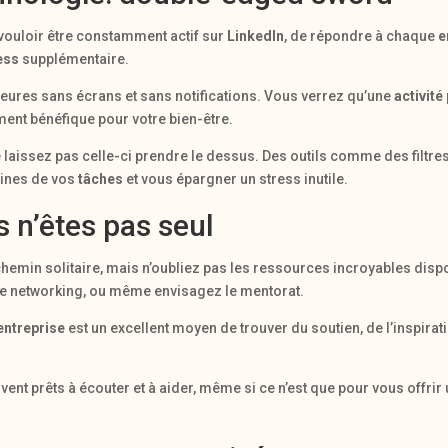
e vouloir être constamment actif sur
LinkedIn
, de répondre à chaque
e
ess
supplémentaire.
ures sans écrans et sans notifications. Vous verrez qu’une
activité
ent bénéfique pour votre bien-être.
e laissez pas celle-ci prendre le dessus. Des outils comme des filtr
aines de vos
tâches
et vous épargner un stress inutile.
s n’êtes pas seul
chemin solitaire, mais n’oubliez pas les ressources incroyables dis
de networking, ou même envisagez le mentorat.
entreprise
est un excellent moyen de trouver du soutien, de l’inspirat
uvent prêts à écouter et à aider, même si ce n’est que pour vous offr