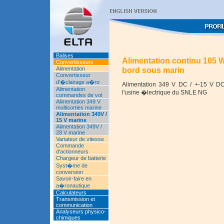
Balises
Alimentation continu 105 
Convertisseurs
Alimentation
bord sous marin
Convertisseur
d'�clairage a�ro
Alimentation 349 V DC / +-15 V DC
Alimentation
l'usine �lectrique du SNLE NG
commandes de vol
Alimentation 349 V
multisorties marine
Alimentation 349V /
15 V marine
Alimentation 349V /
28 V marine
Variateur de vitesse
Commande
d'actionneurs
Chargeur de batterie
Syst�me de
conversion
Savoir-faire en
a�ronautique
Calculateurs
Transmission et
communication
Analyseurs physico-
chimiques