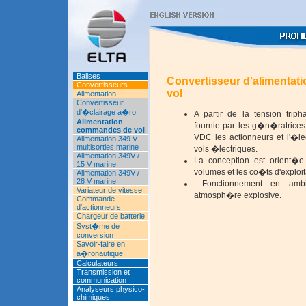
Balises
Convertisseur d'alimenta
Convertisseurs
vol
Alimentation
Convertisseur
d'�clairage a�ro
A partir de la tension tri
Alimentation
fournie par les g�n�ratrices
commandes de vol
VDC les actionneurs et l'�
Alimentation 349 V
multisorties marine
vols �lectriques.
Alimentation 349V /
La conception est orient�e
15 V marine
volumes et les co�ts d'exploit
Alimentation 349V /
28 V marine
Fonctionnement en ambi
Variateur de vitesse
atmosph�re explosive.
Commande
d'actionneurs
Chargeur de batterie
Syst�me de
conversion
Savoir-faire en
a�ronautique
Calculateurs
Transmission et
communication
Analyseurs physico-
chimiques