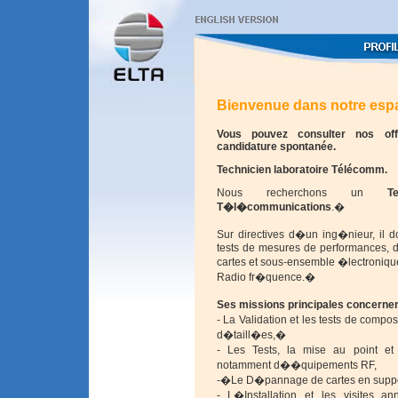
Bienvenue dans notre espa
Vous pouvez consulter nos of
candidature spontanée.
Technicien laboratoire Télécomm.
Nous recherchons un
T
T�l�communications
.�
Sur directives d�un ing�nieur, il d
tests de mesures de performances, de
cartes et sous-ensemble �lectroni
Radio fr�quence.�
Ses missions principales concerne
-
La Validation et les tests de comp
d�taill�es,�
-
Les Tests, la mise au point e
notamment d��quipements RF,
-�
Le D�pannage de cartes en suppor
-
L�Installation et les visites an