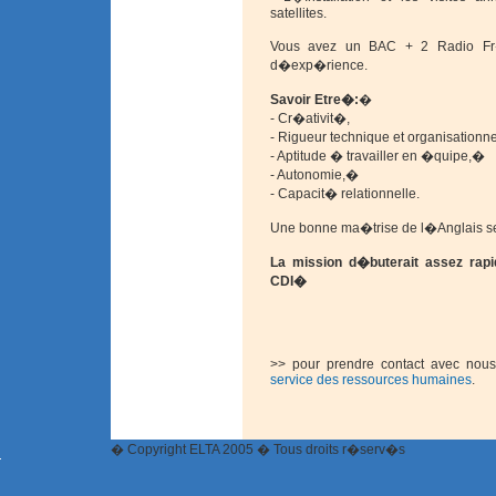
satellites.
Vous avez un BAC + 2 Radio Fr
d�exp�rience.
Savoir Etre�:
�
-
Cr�ativit�,
-
Rigueur technique et organisationn
-
Aptitude � travailler en �quipe,�
-
Autonomie,�
-
Capacit� relationnelle.
Une bonne ma�trise de l�Anglais s
La mission d�buterait assez rapi
CDI
�
>>
pour prendre contact avec nous
service des ressources humaines
.
� Copyright ELTA 2005 � Tous droits r�serv�s