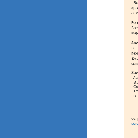
- R
apr�
- Co
For
Bac
id�
Sav
Lea
n�g
�cou
con
Sav
- A
- S'
- Ca
- T
- Bi
>>
ser