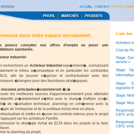
Liste des 
envenue dans notre espace recrutement.
Acheteur in
s pouvez consulter nos offres d’emploi ou poser une
didature spontanée.
Chef de Pro
eteur industriel
Stage: Dyn
service »
s recherchons un
Acheteur Industriel
exp�riment�, connaissant
Stage: Opt
alement le milieu a�ronautique et en particulier les contraintes
informatiq
BUS, afin de pouvoir n�gocier et contractualiser avec des
nisseurs �trangers pour des fournitures strat�giques.
Stage: S
logicielle
 missions principales�consisteront �:
�
rouver les meilleures sources d'approvisionnement pour atteindre
Stage: Mod
 objectifs pr�alablement d�finis avec le charg� d'affaire (co�t,
Stage: Mis
lit� de r�alisation technique, planning) en coh�rence avec la
t�gie de l'entreprise et de la politique Achat mise en place,
Responsab
ntractualiser et mettre en �uvre les contrats retenus pour le projet
CBTC et A
'appuyant sur les acheteurs Famille,
Responsab
romouvoir la strat�gie Achat de ELTA dans les projets et la faire
CBTC et A
iquer,
ivre le planning du projet,