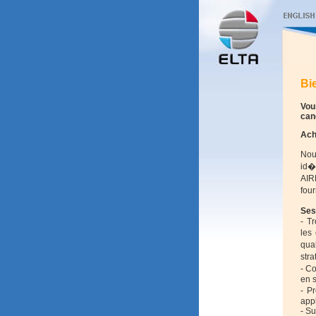
Bi
Vou
can
Ach
Nou
id�
AIR
four
Ses
- T
les
qua
stra
- Co
en s
- P
appl
- Su