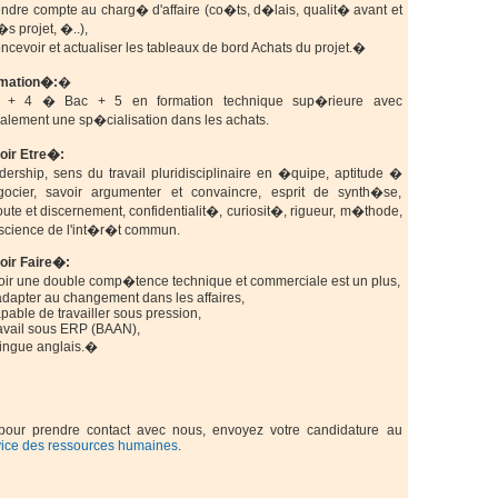
endre compte au charg� d'affaire (co�ts, d�lais, qualit� avant et
s projet, �..),
ncevoir et actualiser les tableaux de bord Achats du projet.�
mation
�:
�
 + 4 � Bac + 5 en formation technique sup�rieure avec
alement une sp�cialisation dans les achats.
oir Etre�:
dership, sens du travail pluridisciplinaire en �quipe, aptitude �
ocier, savoir argumenter et convaincre, esprit de synth�se,
te et discernement, confidentialit�, curiosit�, rigueur, m�thode,
science de l'int�r�t commun.
oir Faire�:
voir une double comp�tence technique et commerciale est un plus,
adapter au changement dans les affaires,
pable de travailler sous pression,
ravail sous ERP (BAAN),
lingue anglais.
�
pour prendre contact avec nous, envoyez votre candidature au
vice des ressources humaines
.