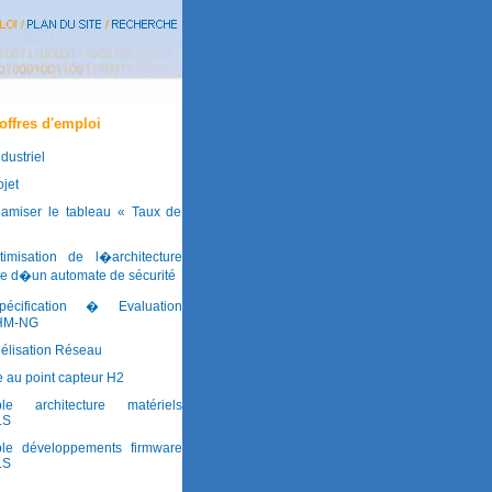
offres d'emploi
dustriel
jet
amiser le tableau « Taux de
imisation de l�architecture
ue d�un automate de sécurité
pécification � Evaluation
 IHM-NG
élisation Réseau
e au point capteur H2
le architecture matériels
LS
le développements firmware
LS