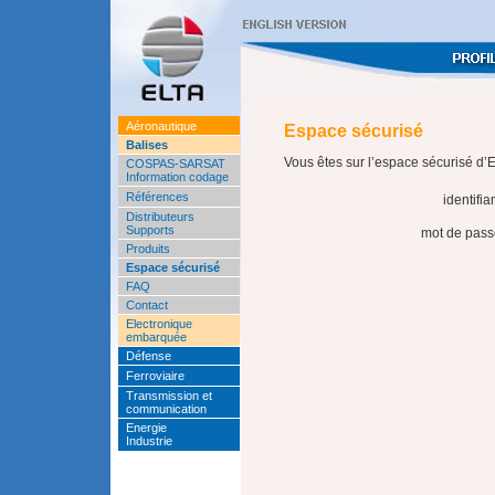
Aéronautique
Espace sécurisé
Balises
Vous êtes sur l’espace sécurisé d’EL
COSPAS-SARSAT
Information codage
Références
identifia
Distributeurs
Supports
mot de pass
Produits
Espace sécurisé
FAQ
Contact
Electronique
embarquée
Défense
Ferroviaire
Transmission et
communication
Energie
Industrie