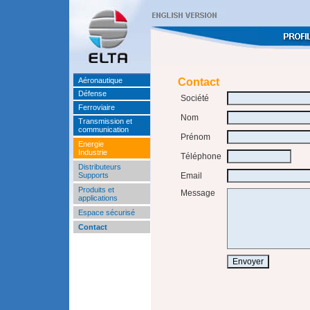
Aéronautique
Contact
Défense
Société
Ferroviaire
Nom
Transmission et
communication
Prénom
Energie
Industrie
Téléphone
Distributeurs
Supports
Email
Produits et
Message
applications
Espace sécurisé
Contact