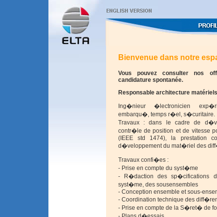
Bienvenue dans notre espa
Vous pouvez consulter nos of
candidature spontanée.
Responsable architecture matériel
Ing�nieur �lectronicien exp�r
embarqu�, temps r�el, s�curitaire.
Travaux : dans le cadre de d�
contr�le de position et de vitesse 
(IEEE std 1474), la prestation 
d�veloppement du mat�riel des diff�
Travaux confi�es :
- Prise en compte du syst�me
- R�daction des sp�cifications de
syst�me, des sousensembles
- Conception ensemble et sous-ense
- Coordination technique des diff�r
- Prise en compte de la S�ret� de f
- Plans d�essais