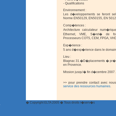
- Qualifications
Environnement :
Les d�veloppements se feront se
Norme EN50129, EN50155, EN 50121,
Comp�tences :
Architecture calculateur num�rique
Ethernet, VME, S�ret� de fon
Processeurs COTS, CEM, FPGA, VH
Exp�rience :
5 ans d�exp�rience dans le domai
Lieu :
Blagnac 31.�D�placements � pr�voi
en Provence.
Mission jusqu'� fin d�cembre 2007.
>>
pour prendre contact avec nous
service des ressources humaines
.
� Copyright ELTA 2005 � Tous droits r�serv�s